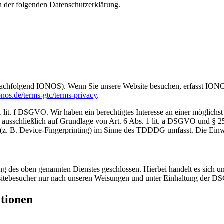
n der folgenden Datenschutzerklärung.
achfolgend IONOS). Wenn Sie unsere Website besuchen, erfasst IONOS 
nos.de/terms-gtc/terms-privacy
.
t. f DSGVO. Wir haben ein berechtigtes Interesse an einer möglichst 
ng ausschließlich auf Grundlage von Art. 6 Abs. 1 lit. a DSGVO und §
(z. B. Device-Fingerprinting) im Sinne des TDDDG umfasst. Die Einwill
 des oben genannten Dienstes geschlossen. Hierbei handelt es sich um
bsitebesucher nur nach unseren Weisungen und unter Einhaltung der D
ationen