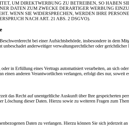
T, UM DIREKTWERBUNG ZU BETREIBEN, SO HABEN SIE
ER DATEN ZUM ZWECKE DERARTIGER WERBUNG EINZULEG
EHT. WENN SIE WIDERSPRECHEN, WERDEN IHRE PERSO
PRUCH NACH ART. 21 ABS. 2 DSGVO).
e
schwerderecht bei einer Aufsichtsbehörde, insbesondere in dem Mitgli
 unbeschadet anderweitiger verwaltungsrechtlicher oder gerichtlicher 
oder in Erfüllung eines Vertrags automatisiert verarbeiten, an sich od
n einen anderen Verantwortlichen verlangen, erfolgt dies nur, soweit e
zeit das Recht auf unentgeltliche Auskunft über Ihre gespeicherten 
der Löschung dieser Daten. Hierzu sowie zu weiteren Fragen zum Them
onenbezogenen Daten zu verlangen. Hierzu können Sie sich jederzeit a