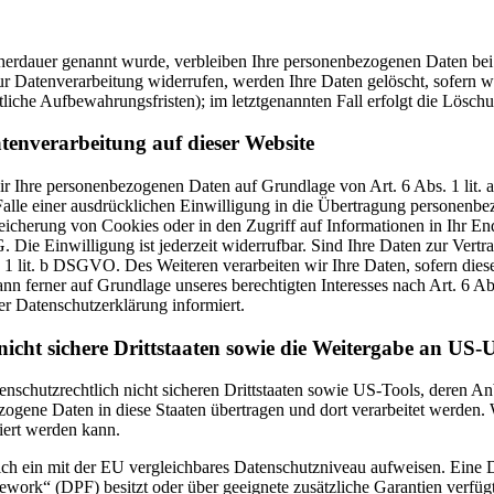
cherdauer genannt wurde, verbleiben Ihre personenbezogenen Daten bei 
r Datenverarbeitung widerrufen, werden Ihre Daten gelöscht, sofern wi
liche Aufbewahrungsfristen); im letztgenannten Fall erfolgt die Löschu
tenverarbeitung auf dieser Website
 wir Ihre personenbezogenen Daten auf Grundlage von Art. 6 Abs. 1 li
lle einer ausdrücklichen Einwilligung in die Übertragung personenbez
icherung von Cookies oder in den Zugriff auf Informationen in Ihr Endge
Die Einwilligung ist jederzeit widerrufbar. Sind Ihre Daten zur Vert
. 1 lit. b DSGVO. Des Weiteren verarbeiten wir Ihre Daten, sofern diese 
 ferner auf Grundlage unseres berechtigten Interesses nach Art. 6 Abs
r Datenschutzerklärung informiert.
icht sichere Drittstaaten sowie die Weitergabe an US-U
enschutzrechtlich nicht sicheren Drittstaaten sowie US-Tools, deren
ezogene Daten in diese Staaten übertragen und dort verarbeitet werden. 
iert werden kann.
zlich ein mit der EU vergleichbares Datenschutzniveau aufweisen. Eine
rk“ (DPF) besitzt oder über geeignete zusätzliche Garantien verfügt. 