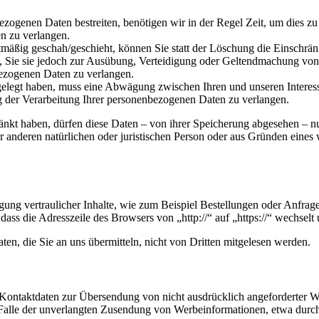
ezogenen Daten bestreiten, benötigen wir in der Regel Zeit, um dies z
n zu verlangen.
mäßig geschah/geschieht, können Sie statt der Löschung die Einschrän
Sie sie jedoch zur Ausübung, Verteidigung oder Geltendmachung von R
ezogenen Daten zu verlangen.
legt haben, muss eine Abwägung zwischen Ihren und unseren Interess
g der Verarbeitung Ihrer personenbezogenen Daten zu verlangen.
änkt haben, dürfen diese Daten – von ihrer Speicherung abgesehen – n
anderen natürlichen oder juristischen Person oder aus Gründen eines w
ung vertraulicher Inhalte, wie zum Beispiel Bestellungen oder Anfrage
dass die Adresszeile des Browsers von „http://“ auf „https://“ wechsel
en, die Sie an uns übermitteln, nicht von Dritten mitgelesen werden.
Kontaktdaten zur Übersendung von nicht ausdrücklich angeforderter W
 im Falle der unverlangten Zusendung von Werbeinformationen, etwa dur