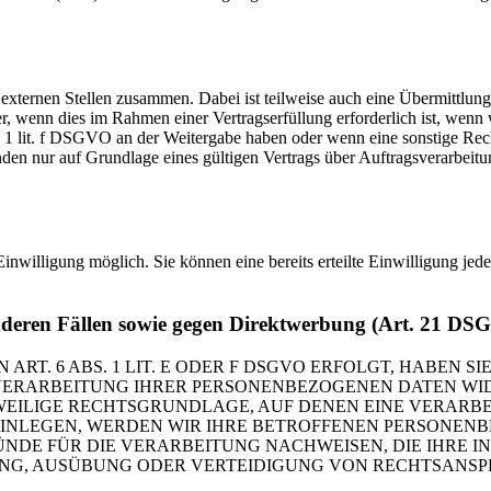
 externen Stellen zusammen. Dabei ist teilweise auch eine Übermittlung
 wenn dies im Rahmen einer Vertragserfüllung erforderlich ist, wenn wi
s. 1 lit. f DSGVO an der Weitergabe haben oder wenn eine sonstige Re
n nur auf Grundlage eines gültigen Vertrags über Auftragsverarbeitun
inwilligung möglich. Sie können eine bereits erteilte Einwilligung jed
nderen Fällen sowie gegen Direktwerbung (Art. 21 DS
. 6 ABS. 1 LIT. E ODER F DSGVO ERFOLGT, HABEN SIE
VERARBEITUNG IHRER PERSONENBEZOGENEN DATEN WIDE
EWEILIGE RECHTSGRUNDLAGE, AUF DENEN EINE VERARBE
NLEGEN, WERDEN WIR IHRE BETROFFENEN PERSONENBE
DE FÜR DIE VERARBEITUNG NACHWEISEN, DIE IHRE IN
G, AUSÜBUNG ODER VERTEIDIGUNG VON RECHTSANSPRÜC